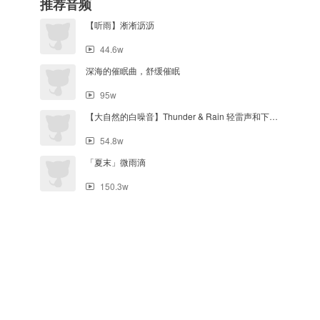
推荐音频
【听雨】淅淅沥沥
44.6w
深海的催眠曲，舒缓催眠
95w
【大自然的白噪音】Thunder & Rain 轻雷声和下雨声 催眠
54.8w
「夏末」微雨滴
150.3w