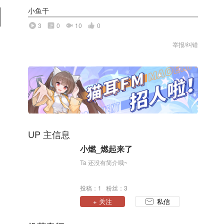
小鱼干
3
0
10
0
举报/纠错
UP 主信息
小燃_燃起来了
Ta 还没有简介哦~
投稿：1 粉丝：3
+ 关注
私信