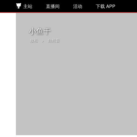
主站
直播间
活动
下载 APP
小鱼干
放松
>
自然音