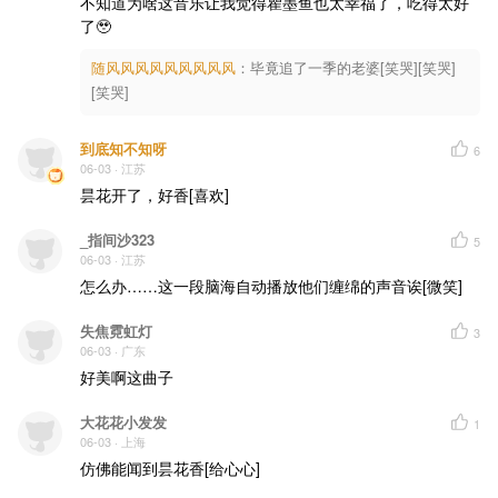
不知道为啥这音乐让我觉得瞿墨鱼也太幸福了，吃得太好
了🥹
随风风风风风风风风风
：
毕竟追了一季的老婆[笑哭][笑哭]
[笑哭]
到底知不知呀
6
06-03
· 江苏
昙花开了，好香[喜欢]
_指间沙323
5
06-03
· 江苏
怎么办……这一段脑海自动播放他们缠绵的声音诶[微笑]
失焦霓虹灯
3
06-03
· 广东
好美啊这曲子
大花花小发发
1
06-03
· 上海
仿佛能闻到昙花香[给心心]