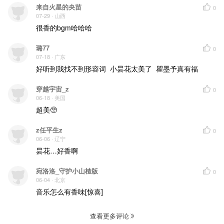
来自火星的央苗
0
07-29
· 山西
很香的bgm哈哈哈
璐77
0
07-18
· 广东
好听到我找不到形容词  小昙花太美了  瞿墨予真有福
穿越宇宙_z
0
06-18
· 美国
超美🥺
z任平生z
0
06-06
· 辽宁
昙花…好香啊
宛洛洛_守护小山楂版
0
06-04
· 北京
音乐怎么有香味[惊喜]
查看更多评论