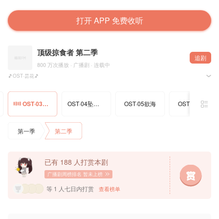
打开 APP 免费收听
顶级掠食者 第二季
追剧
800 万次播放 · 广播剧 · 连载中
🎵OST·昙花🎵
原著：@水千丞
制作：@魔渔队
出品：@猫耳FM @知行天地
OST·03昙花
OST·04坠入花海
OST·05欲海
OST·06昙香
监制：张雯雯 洲洲 阿滚滚@丨阿滚滚丨
原创配乐：张凯颖@zz凯颖
制片：八岁@八八八八八岁 卫子@With卫子
海报设计：酸橙汁@一勺酸橙汁
第一季
第二季
剧名设计：Anon@itsanon
宣传：KITA
——猫耳FM独家播出，付费内容禁止二改、二传及商用——
已有 188 人打赏本剧
广播剧周榜排名
暂未上榜
等 1 人七日内打赏
查看榜单