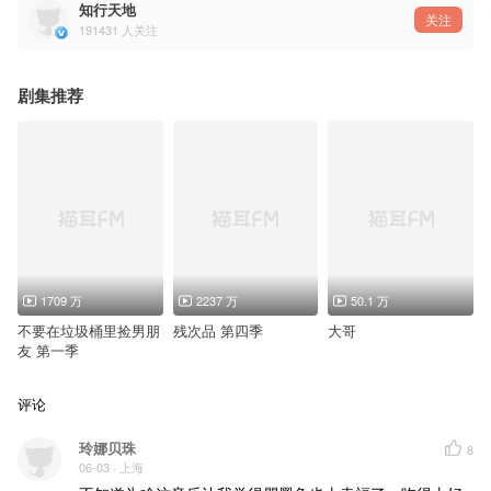
知行天地
关注
191431
人关注
剧集推荐
1709 万
2237 万
50.1 万
不要在垃圾桶里捡男朋
残次品 第四季
大哥
友 第一季
评论
玲娜贝珠
8
06-03
· 上海