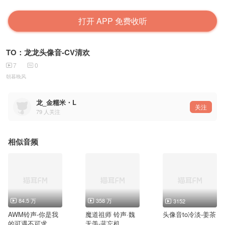
打开 APP 免费收听
TO：龙龙头像音-CV清欢
7
0
朝暮晚风
龙_金糯米・L
关注
79
人关注
相似音频
84.5 万
358 万
3152
AWM铃声-你是我
魔道祖师 铃声·魏
头像音to冷淡-姜茶
的可遇不可求
无羡-蓝忘机