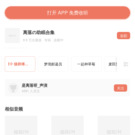
打开 APP 免费收听
离落の助眠合集
追剧
9.9 万次播放 · 专辑 · 连载中
。。。。。。。。
猫师傅的海鲜面
梦境邮递员
一起种草莓
麦田里的蟋蟀
是离落呀_声演
关注
4391
人关注
相似音频