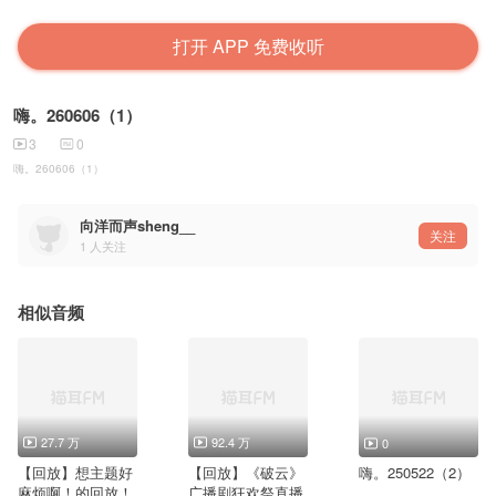
打开 APP 免费收听
嗨。260606（1）
3
0
嗨。260606（1）
向洋而声sheng__
关注
1
人关注
相似音频
27.7 万
92.4 万
0
【回放】想主题好
【回放】《破云》
嗨。250522（2）
麻烦啊！的回放！
广播剧狂欢祭直播