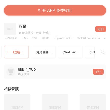
打开 APP 免费收听
羽翟
追剧
6619 次播放 · 专辑 · 连载中
《岁岁朝夕》、《冬天一个游》、《情盅》、《Uptown Funk》、《原来我Love You So Much
《送给幽幽的电台情歌03》by 羽翟（5）
《送给幽幽的电台情歌04》by 羽翟（6）
《Next Level》by 羽翟
《FOREVER》by 羽翟
幽幽゜_YUDI
关注
48
人关注
相似音频