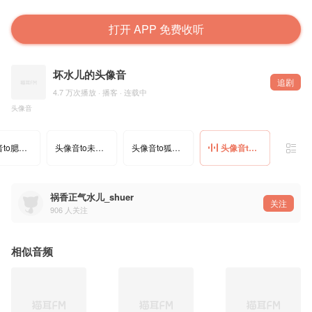
打开 APP 免费收听
坏水儿的头像音
追剧
4.7 万次播放 · 播客 · 连载中
头像音
头像音to腮腮小公主（祸水儿）
头像音to未钚宝儿（祸水儿）
头像音to狐狸宝儿（祸水儿）
头像音to 77(祸水儿）
祸香正气水儿_shuer
关注
906
人关注
相似音频