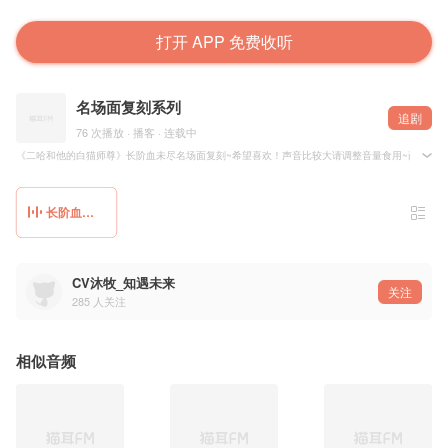
打开 APP 免费收听
名场面复刻系列
追剧
76 次播放 · 播客 · 连载中
《二哈和他的白猫师尊》长阶血未尽名场面复刻~希望喜欢！声音比较大请调整音量食用~薛蒙：我 
长阶血未尽，那是他带你回家的路...
CV沐牧_知遇未来
关注
285
人关注
相似音频