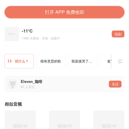
打开 APP 免费收听
-11℃
追剧
1489 次播放 · 专辑 · 连载中
-
试什么？
很有意思的歌
我直接哭了我靠
老了老了
Eleven_咖啡
关注
87
人关注
相似音频