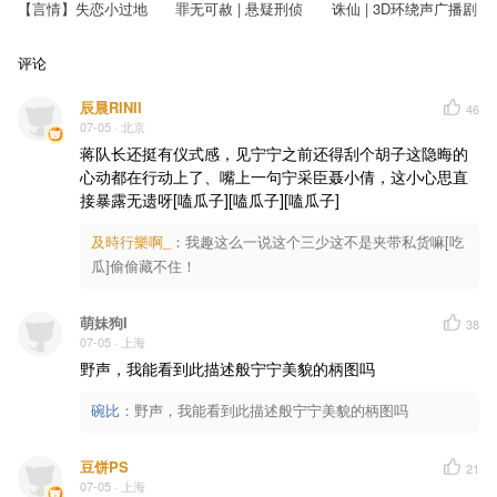
【言情】失恋小过地
罪无可赦 | 悬疑刑侦
诛仙 | 3D环绕声广播剧
评论
辰晨RINII
46
07-05
· 北京
蒋队长还挺有仪式感，见宁宁之前还得刮个胡子这隐晦的
心动都在行动上了、嘴上一句宁采臣聂小倩，这小心思直
接暴露无遗呀[嗑瓜子][嗑瓜子][嗑瓜子]
及時行樂啊_
：
我趣这么一说这个三少这不是夹带私货嘛[吃
瓜]偷偷藏不住！
萌妹狗I
38
07-05
· 上海
野声，我能看到此描述般宁宁美貌的柄图吗
碗比
：
野声，我能看到此描述般宁宁美貌的柄图吗
豆饼PS
21
07-05
· 上海