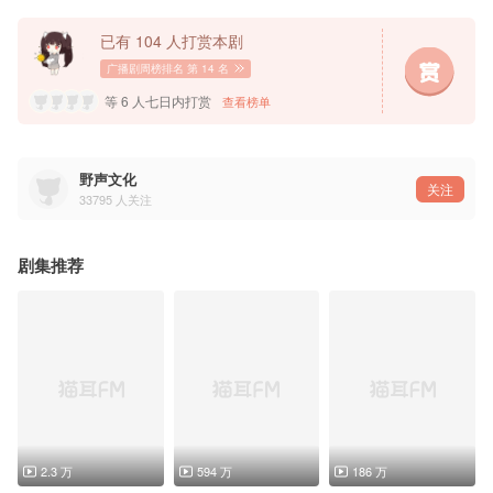
👬配音演员
盛宁：刘思岑@我叫刘思岑
蒋贺之：刘一鸣@刘一鸣
已有 104 人打赏本剧
旁 白：李治宽@李大宽儿
叶远：清觞@cv清觞
广播剧周榜排名
第 14 名
何絮飞：柳承涛@柳承涛_
陆金融：乔木心@瞧瞧瞧瞧瞧木心
等 6 人七日内打赏
查看榜单
画像师：元一
👍参与配音：秦开胜@秦开胜_君朗、祈悦@Elaine-祈悦、李泓霖@茜茜_李泓霖、祝白@祝白
野声文化
——猫耳FM独家播出，付费内容禁止二改、二传及商用——
关注
33795
人关注
剧集推荐
2.3 万
594 万
186 万