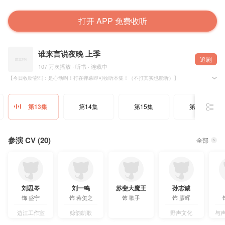
打开 APP 免费收听
谁来言说夜晚 上季
追剧
107 万次播放 · 听书 · 连载中
【今日收听密码：是心动啊！打在弹幕即可收听本集！（不打其实也能听）】
-爆！盛小宁查案路过二大队！蒋三少颜控属性大爆发！听！是谁心跳的声音！
@金十四钗 原著，@猫耳FM 出品，@野声文化 录制，有声剧《谁来言说夜晚》第13集，欢迎收
第13集
第14集
第15集
第16集
🎬制作组
制作人：金矿矿
编剧：元一@我不叫喂我叫元一
后期制作：醉醉@卖芝麻的汤圆圆
参演 CV (20)
全部
原创配乐：曾猴几@曾猴几
配乐作曲/制作人：顾淳毓 @淳谕_
配乐编曲：李响Leo@李响Leo
海报设计：酸橙汁@一勺酸橙汁
制片统筹：卫子@With卫子、八岁@八八八八八岁
字幕：OCIR字幕组@OCIR·字幕组
刘思岑
刘一鸣
苏斐大魔王
孙志诚
🎙️配音组
饰
盛宁
饰
蒋贺之
饰
歌手
饰
廖晖
录音棚：北京齐鲁兄弟文化传播有限公司、野声文化
配音导演：元一
录音师：田甜@Kktkite、康康@团子有四只猫
边江工作室
鲸韵凯歌
野声文化
与声