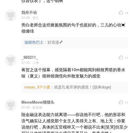
仪容仪表了，这个萌啊
我舟不动
13
07-05
· 浙江
旁白老师念这些旖旎氛围的句子也挺好的，三儿的心动💓
很缠绵
迪丽热巴士
：
好浪漫💕
_985211_
11
07-05
· 上海
蒋贺之这个报幕，感觉隔着10m都能闻到精致男喷的香水
味（褒义）很帅很倜傥向外散发魅力的感觉
maoer_XY小虞
：
就是孔雀开屏的感觉！[脱单doge]
MeowMeow猫猫头
11
07-05
· 新加坡
陆金融这表达能力就离谱——你说他不行吧，他的形容和
语气确实让人感觉那个女主人美得天上有、地上无；你要
说他行吧，具体的五官模样又一个都说不出来[笑哭]但至少
可以从他的话里推论出盛宁又美又仙，气质卓绝！