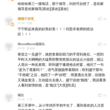
哈哈哈蒋三一接电话，那个领导，叫的可自然了，是你家
领导是你家领导[喜欢][喜欢][喜欢]
珊珊不讲理_
18
07-05
· 甘肃
宁宁听起来真的好美好美！！！刘思岑老师的统治
区！！！
MeowMeow猫猫头
15
07-05
· 新加坡
蒋贺之一见盛宁，就把拿着刮胡刀的手背到身后。一想到
平时大大咧咧的大猛男刑警突然冒出的这点小扭捏，就让
人觉出一种反差萌。听到盛宁邀请他去村宴，他问了一句
“是为了查案吗？”，语气里隐隐带着期待；听到盛宁那句
“不然呢”之后，他回了一声“好吧”，明显透出失望，但很快
又满血复活，主动提出去接人。盛宁说他“痴线”，我说看美
人看到发愣的他，是“痴汉”[大笑][吃瓜]
碗比
14
07-05
· 广东
蒋三开屏中....从小学鸡升学初中生了，看到喜欢的人注意