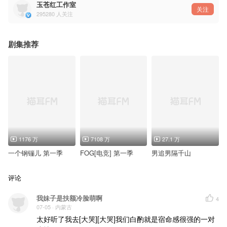
制作人：笛呆子囚牛
玉苍红工作室
监制：等待苍老 红线 张德美@张德美0707
关注
295280
人关注
统筹：豆子
协助：夏夏
——猫耳FM独家播出，付费内容禁止二改、二传及商用——
剧集推荐
1176 万
7108 万
27.1 万
一个钢镚儿 第一季
FOG[电竞] 第一季
男追男隔千山
评论
我妹子是扶额冷脸萌啊
4
07-05
· 内蒙古
太好听了我去[大哭][大哭]我们白酌就是宿命感很强的一对