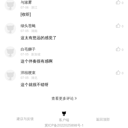
与湫雾
0
07-06
· 浙江
[收听]
绿头苍蝇
0
07-05
· 湖南
这太有悠远的感觉了
白毛獅子
0
07-05
· 新加坡
这个伴奏很有感啊
洋桔梗束
0
07-05
· 湖北
这个就很不错呀
查看更多评论
建议与反馈
返回顶部
客户端
冀ICP备2022025898号-1