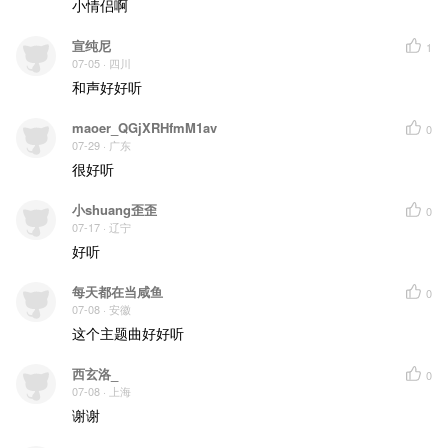
小情侣啊
宣纯尼
1
07-05
· 四川
和声好好听
maoer_QGjXRHfmM1av
0
07-29
· 广东
很好听
小shuang歪歪
0
07-17
· 辽宁
好听
每天都在当咸鱼
0
07-08
· 安徽
这个主题曲好好听
西玄洛_
0
07-08
· 上海
谢谢