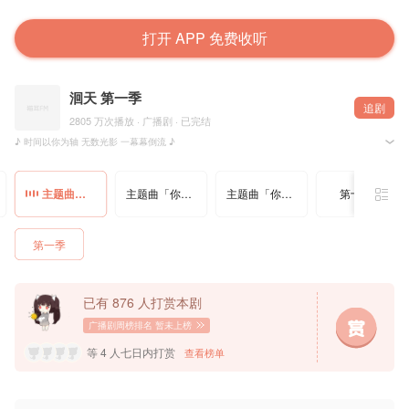
打开 APP 免费收听
洄天 第一季
追剧
2805 万次播放 · 广播剧 · 已完结
♪ 时间以你为轴 无数光影 一幕幕倒流 ♪
♪ 命运以你为轴 所有选择 围绕你左右 ♪
晋江文学城@淮上 原著，@猫耳FM&@玉苍红工作室&@光合积木 联合出品，广播剧《洄天》第一季
主题曲「以你为轴」· 伴奏
主题曲「你的方向」
主题曲「你的方向」· 伴奏
第十五期
† 音乐组 †
作曲：笛呆子囚牛@笛呆子囚牛
作词：柒斤糖@柒斤糖
第一季
演唱：大C@大C爱唱歌
编曲：Guitar_RK/笛呆子囚牛
混音：二添
母带：二添
音频编辑：王飞
已有 876 人打赏本剧
吉他：Guitar_RK
贝斯：Guitar_RK
广播剧周榜排名
暂未上榜
钢琴：
Sky.Wang
弦乐：星舟爱乐团
等 4 人七日内打赏
查看榜单
弦乐监制：泡泡/临冬/笛呆子囚牛
和声：刷牙@传说中的刷牙者
吟唱：周弦@冰蓝色_小沫
配唱制作人：刷牙/笛呆子囚牛