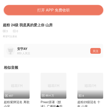
打开 APP 免费收听
超粉 24级 我是真的爱上你 山房
3
0
希望可以喜欢
安宇AY
关注
853
人关注
相似音频
89.4 万
457
8
超粉紫牌冠名 离歌
Priest原著《默
超粉23级冠名 十
小宇
读》广播剧◆四百
年 山房