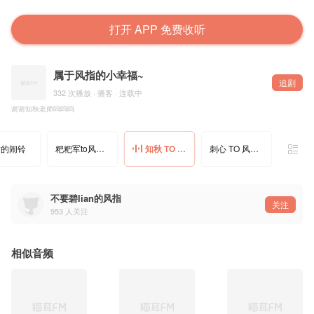
打开 APP 免费收听
属于风指的小幸福~
追剧
332 次播放 · 播客 · 连载中
谢谢知秋老师呜呜呜
指的闹铃
粑粑军to风指 生日祝福
知秋 TO 风指头像音
刺心 TO 风指头像音X2
不要碧lian的风指
关注
953
人关注
相似音频