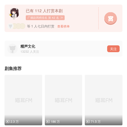
字幕：OCIR字幕组@OCIR·字幕组
录音棚：声罗万象
已有 112 人打赏本剧
▷配音组◁
季誉：陈张太康@泽西锅-陈张太康
广播剧周榜排名
第 42 名
沈衍名：赵毅@阿空-毅
旁白：陆北@陆北Filix
等 1 人七日内打赏
查看榜单
——本作品为有偿版权内容，禁止分享、二改、二传及商用——
糯声文化
关注
13232
人关注
剧集推荐
2.3 万
186 万
71.5 万