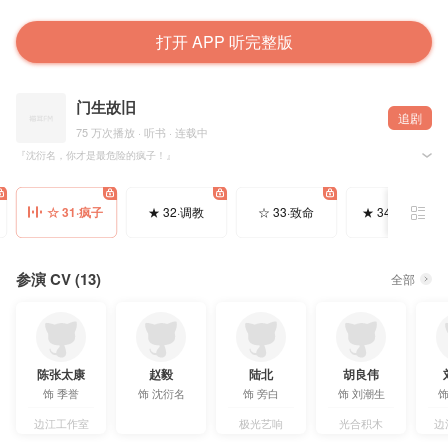
打开 APP 听完整版
门生故旧
追剧
75 万次播放 · 听书 · 连载中
『沈衍名，你才是最危险的疯子！』
@于刀鞘冲出地球中 原著，无尽声音出品，糯声文化制作，@猫耳FM 独播，全一季有声剧《门生故
☆ 31·疯子
★ 32·调教
☆ 33·致命
★ 34·我爱你
✨温馨提示：记得带耳机🎧
🔔内地、国际版同步更新
🚫版权内容严禁录屏二传分享，包括全平台和网盘
⚠️欢迎安利，但🚫禁止发布任何非常规性内容切片
参演 CV (13)
全部
▷制作组◁
制作人：糯小米@糯小米Temi_ Queen
监制：尘喧笙箫@尘喧笙箫
统筹：诗鸢@博士你好难
配音导演：张馨月@一笑就是馨月丫
编剧：红泥小火炉@一梦还江月
后期：小C@CC_nlbf
陈张太康
赵毅
陆北
胡良伟
音效编辑：关稚栩@关关难过关关犯错 菲妹小南@菲妹小南
饰
季誉
饰
沈衍名
饰
旁白
饰
刘潮生
对轨：阿远@到遥远的以后1111
海报原画：五加@那个五加
海报设计：枫晚@枫晩呀
边江工作室
极光艺响
光合积木
边
题字：林鹭非鹭@林鹭非鹭