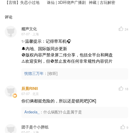
【言情】失恋小过地
诛仙 | 3D环绕声广播剧
神藏 | 古玩解密
评论
糯声文化
24
07-07
· 上海
✨温馨提示：记得带耳机🎧

🔔内地、国际版同步更新

🚫版权内容严禁录屏二传分享，包括全平台和网盘

⚠️欢迎安利，但🚫禁止发布任何非常规性内容切片
恍惚三万年
：
[收听]
辰晨RINII
18
07-07
· 北京
你们俩都挺危险的，所以还是锁死吧[OK]
Ardeola_
：
什么锅配什么盖属于是
团子是个小胖纸
9
07-07
· 上海