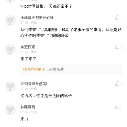
沈bt对季辣椒,一天都正常不了
小珏每天都要开心呀
3
07-08
· 云南
我们季誉宝宝真聪明👍🏻 说对了老骗子做的事情。我还是好
心疼你啊季誉宝宝呜呜呜😭
东赱西顾
3
07-07
· 重庆
来了来了
吨吨呼呼两下
：
来啦来啦
呆到骨里自然萌i
2
07-08
· 云南
沈衍名，你才是最危险的疯子！
林郎满目
1
07-07
· 北京
来力