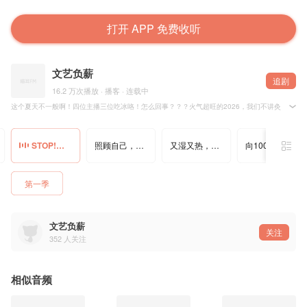
打开 APP 免费收听
文艺负薪
追剧
16.2 万次播放 · 播客 · 连载中
这个夏天不一般啊！四位主播三位吃冰咯！怎么回事？？？火气超旺的2026，我们不讲灸，而是带你在
——你也是那个“一灸就烦，一补就堵”的姐妹？听完这期，你可能会找到答案
本期主播：高荣荣、严洁、左滢竹、白芷
STOP!！三伏以灸为补之前，先把火、湿、闷送走！
照顾自己，有时less is more：从《养正育儿》里学到
又湿又热，Feat.思文败类的消暑指南
向100位医生请教｜问过中兽医才知道，毛孩子不仅能扎针灸，也
想在三伏的40天由我们陪伴度过？欢迎加入我们的第二期刮痧营
Shownote / 时间轴
00:00 – 40天的三伏别怕，这是“承上启下、从阳转阴”的节点
第一季
06:00 – 今年夏天怎么了？医生们自己都“破戒”了！
12:00 – 能不能吃冰？“吃冰后的三种自我观察法”来啦！
19:00 – 为什么今年灸着灸着就“上火”了？
24:00 – 初伏刮痧的正确姿势（干货来啦！）
31:00 – 不出去也会中暑？空调房里进进出出，就是中暑“高危操作”
文艺负薪
关注
38:00 – 心烦、心慌、心累？多静少动！
352
人关注
44:00 – 按时睡觉、抬头晒太阳、吃自己想吃的饭——快乐，是最便宜的养心药️
相似音频