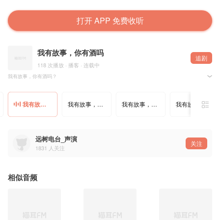
打开 APP 免费收听
我有故事，你有酒吗
追剧
118 次播放 · 播客 · 连载中
我有故事，你有酒吗？
这里是远树FM，用声音煮一壶深夜的酒，用故事温一颗漂泊的心。
我们都曾是赶路的人，带着各自的遗憾与奔赴，在城市的灯火里踽踽独行。那些没说出口的话、没
而在这里，不必伪装，不必逞强。我是远树，愿做你深夜里的同路人，用低沉的声线，为你读一段
我有故事，你有酒吗-17-向阳，花开
我有故事，你有酒吗-18-八旗苏木的月光
我有故事，你有酒吗-19-我去找你了
我有故事，你有酒吗-20-狗爷
愿每个夜晚，都有一段故事陪你入睡；愿每段心事，都能被温柔接住。
远树电台_声演
关注
1831
人关注
相似音频