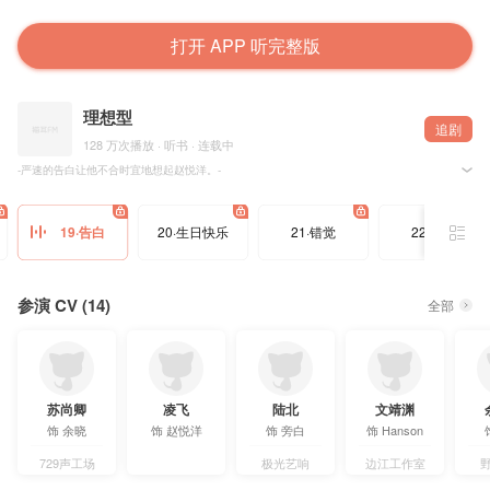
打开 APP 听完整版
理想型
追剧
128 万次播放 · 听书 · 连载中
-严速的告白让他不合时宜地想起赵悦洋。-
Snoofy @Snoofyyy 原著，@见春天工作室 出品制作，@猫耳FM 独播，有声剧《理想型》20
19·告白
20·生日快乐
21·错觉
22·例外
🔥制作组🔥
制作人：满圆圆 @满圆圆圆圆
监制：南瓜 @吃个大南瓜瓜瓜
美术监制：奶奶 @勤剪指甲的奶奶
编剧：花溢 @AAA无情人机
参演 CV (14)
全部
后期：弥雅 @猛猪出笼
对轨：怜忱夜 @怜忱夜
音效编辑：尽乖 @扮演幼稚
原创配乐：稳健的老黑壳 @稳健的老黑壳
海报画师：阿森 @Asen-阿森
字体设计：橙汁 @一勺酸橙汁
录音棚：野声文化
苏尚卿
凌飞
陆北
文靖渊
录音师：涛涛 @初与遇见9
饰
余晓
饰
赵悦洋
饰
旁白
饰
Hanson
字幕组：@一枝字幕组
🔥配音组🔥
729声工场
极光艺响
边江工作室
配音导演：落子成玉 @落子成玉