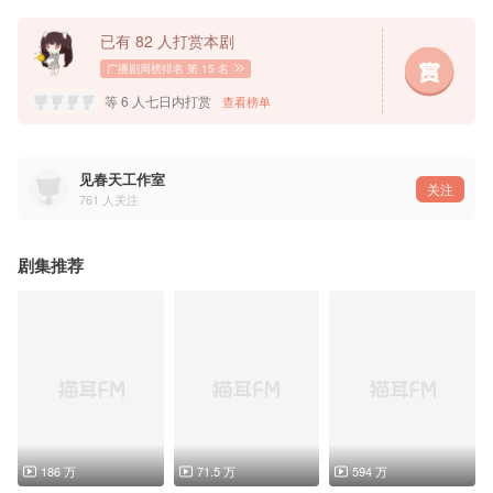
余晓：苏尚卿 @西呱双
赵悦洋：凌飞 @凌飞de微博
旁白：陆北 @陆北Filix
已有 82 人打赏本剧
严速：余昊威 @有鱼池
参与配音：兰酒 @兰酒酒啾、枣儿 @枣儿-AKRIA、弑血 @弑血是猛1、宋文凯 @一木一叶一轮
广播剧周榜排名
第 15 名
等 6 人七日内打赏
查看榜单
见春天工作室
关注
761
人关注
剧集推荐
186 万
71.5 万
594 万