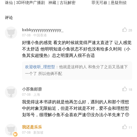
诛仙 | 3D环绕声广播剧
神藏 | 古玩解密
罪无可赦 | 悬疑刑侦
评论
bxbkyyyyyyyyyyyyyy_
28
07-08
· 中国香港
好懂小鱼的感觉 看文的时候就觉得严速太直进了 让人感觉
不太舒适 他明明知道小鱼状态不好也没有给多久时间（小
鱼其实超慢热）总之明显两人很不合适
欢迎收听_理想型
：
他就是这样的人 和鱼分了之后又迅速下
一个了 所以他俩不配
小苏集邮册
18
07-08
· 上海
我觉得这本书讲的就是他再怎么好，遇到的人和那个理想
中的对象无限贴近，但是不对就是不对，爱不会和理想型
划等号，很理解小鱼不会喜欢严速🥺没办法小羊先来了🥺
我还是乐乐
11
07-08
· 新加坡