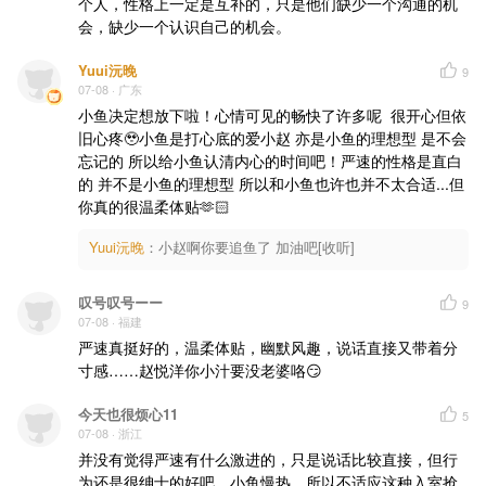
个人，性格上一定是互补的，只是他们缺少一个沟通的机
会，缺少一个认识自己的机会。
Yuui沅晚
9
07-08
· 广东
小鱼决定想放下啦！心情可见的畅快了许多呢  很开心但依
旧心疼🥹小鱼是打心底的爱小赵 亦是小鱼的理想型 是不会
忘记的 所以给小鱼认清内心的时间吧！严速的性格是直白
的 并不是小鱼的理想型 所以和小鱼也许也并不太合适...但
你真的很温柔体贴🫶🏻
Yuui沅晚
：
小赵啊你要追鱼了 加油吧[收听]
叹号叹号ーー
9
07-08
· 福建
严速真挺好的，温柔体贴，幽默风趣，说话直接又带着分
寸感……赵悦洋你小汁要没老婆咯😏
今天也很烦心11
5
07-08
· 浙江
并没有觉得严速有什么激进的，只是说话比较直接，但行
为还是很绅士的好吧。小鱼慢热，所以不适应这种入室抢