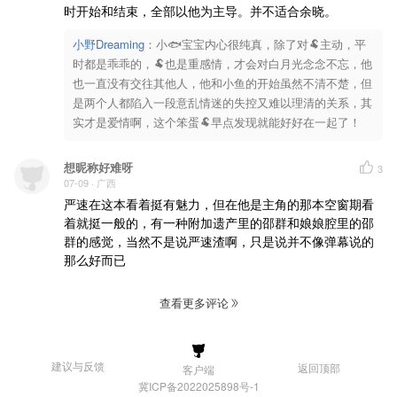
时开始和结束，全部以他为主导。并不适合余晓。
小野Dreaming
：
小🐟宝宝内心很纯真，除了对🐏主动，平
时都是乖乖的，🐏也是重感情，才会对白月光念念不忘，他
也一直没有交往其他人，他和小鱼的开始虽然不清不楚，但
是两个人都陷入一段意乱情迷的失控又难以理清的关系，其
实才是爱情啊，这个笨蛋🐏早点发现就能好好在一起了！
想昵称好难呀
3
07-09
· 广西
严速在这本看着挺有魅力，但在他是主角的那本空窗期看
着就挺一般的，有一种附加遗产里的邵群和娘娘腔里的邵
群的感觉，当然不是说严速渣啊，只是说并不像弹幕说的
那么好而已
查看更多评论
建议与反馈
返回顶部
客户端
冀ICP备2022025898号-1