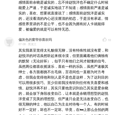
感情面前余晓是诚实的，忘不掉赵悦洋也不确定什么时候
能爱上严速，于是诚实地说了不知道；感情面前严速是诚
实的，喜欢、想要就直接说了；感情面前赵悦洋是诚实
的，还没看清的内心还没厘清的初恋，于是没有承诺。情
感世界里讲的不是公平，也不会因为拥有好人卡就能得
爱，被偏爱的就是可以有恃无恐。
偏灰色的窗帘你喜欢吗
10
07-08
· 黑龙江
其实我甚至觉得太礼貌很无聊，没有特殊性就没有爱，和
赵悦洋的对话虽然听起来很冷漠，但里面藏着他们俩独有
的默契（无论好坏），似乎只有他们之间才能懂的信号。
虽然两位都喜欢摇滚乐，喜欢一样的乐队，虽然严速极其
绅士，各方面都挑不出毛病，言语间也一直都为对方考
虑，但我会觉得他和别人是不是也是这样，为了达到目的
可以用很多技巧。至少目前我没有听到任何有关喜爱和感
情。赵悦洋再不好，其实只要他意识到自己其实是爱余晓
的，就会放下身段改变自己，让本就是余晓理想型的赵悦
洋变成了完美的理想型。但严速只会是无法改变自己，也
很无聊的绅士，他以自己为主去对待每一个人。有的时候
好不一定好，坏也不一定坏。毕竟，在🛏️上那么合拍的两