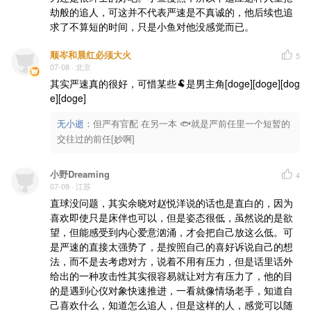
劫般的追人，可这并不代表严速是不真诚的，他后续也追
求了不算短的时间，只是小鱼对他没感觉而已。
顺岑和晨红必须大火
5
07-08
· 北京
其实严速真的很好，可惜某些🐏是男主角[doge][doge][dog
e][doge]
无小逝
：
但严有官配 在另一本 🐟就是严前任里一个短暂的
交往过的前任[妙啊]
小野Dreaming
4
07-09
· 江苏
直球没问题，其实余晓对赵悦洋说的话也是直白的，因为
喜欢即使只是床伴也可以，但是姿态很低，虽然说的是欲
望，但能感受到内心爱意汹涌，才会把自己放这么低。可
是严速的直接太强势了，是按照自己的喜好诉说自己的想
法，而不是去考虑对方，说着不用有压力，但是话里话外
给出的一种攻击性其实很容易就让对方有压力了，他的目
的是遇到心仪对象快速推进，一看就像情场老手，知道自
己喜欢什么，知道怎么追人，但是这样的人，感觉可以随