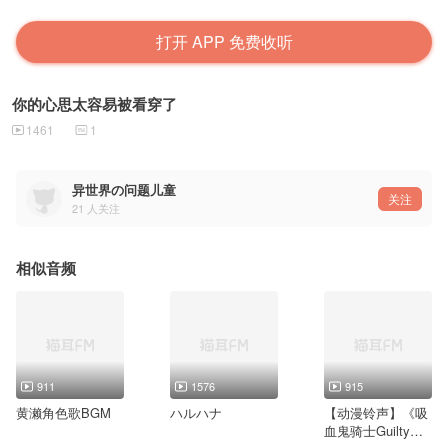
打开 APP 免费收听
你的心思太容易被看穿了
1461
1
异世界の问题儿童
关注
21
人关注
相似音频
911
1576
915
黄濑角色歌BGM
ハルハナ
【动漫铃声】《吸
血鬼骑士Guilty》