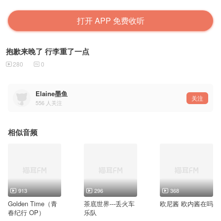
打开 APP 免费收听
抱歉来晚了 行李重了一点
280
0
Elaine墨鱼
关注
556
人关注
相似音频
913
296
368
Golden Time（青
茶底世界---丢火车
欧尼酱 欧内酱在吗
春纪行 OP）
乐队