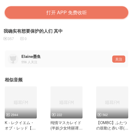
打开 APP 免费收听
我确实有想要保护的人们 其中
357
0
Elaine墨鱼
关注
556
人关注
相似音频
2944
222
562
K - レクイエム・
纯情マスカレイド
【OMBC】ふたつ
オブ・レッド【铃
(半妖少女绮丽谭 E
の鼓動と赤い罪(O