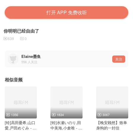
打开 APP 免费收听
你明明已经自由了
639
0
Elaine墨鱼
关注
556
人关注
相似音频
1356
1834
3067
[铃]高田憂希,山口
[铃]水瀬いのり,田
【晚安顾然】致单
愛,戸田めぐみ - S
中美海,小倉唯 - N
身狗的一封信