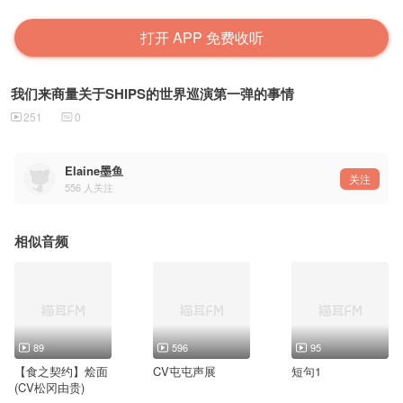
打开 APP 免费收听
我们来商量关于SHIPS的世界巡演第一弹的事情
251
0
Elaine墨鱼
关注
556
人关注
相似音频
89
596
95
【食之契约】烩面
CV屯屯声展
短句1
(CV松冈由贵)