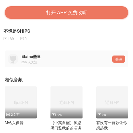
打开 APP 免费收听
不愧是SHIPS
189
0
Elaine墨鱼
关注
556
人关注
相似音频
2.2 万
656
30
M站头像音
【中英自配】贝恩
有没有一首歌让你
黑门监狱前的演讲
想起我