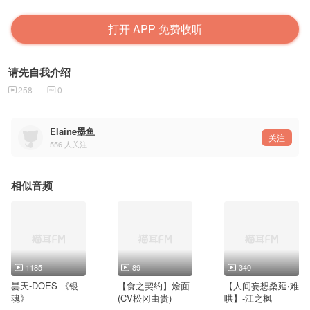
打开 APP 免费收听
请先自我介绍
258
0
Elaine墨鱼
关注
556
人关注
相似音频
1185
89
340
昙天-DOES 《银
【食之契约】烩面
【人间妄想桑延·难
魂》
(CV松冈由贵)
哄】-江之枫