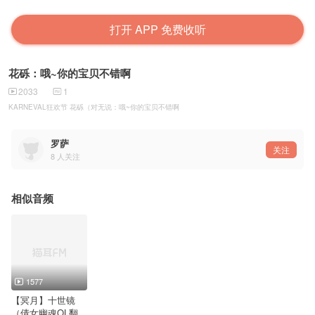
打开 APP 免费收听
花砾：哦~你的宝贝不错啊
2033
1
KARNEVAL狂欢节 花砾（对无说：哦~你的宝贝不错啊
罗萨
关注
8
人关注
相似音频
1577
【冥月】十世镜
（倩女幽魂OL翻