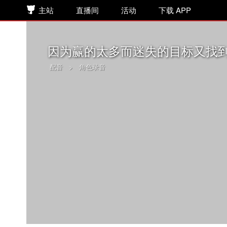
主站
直播间
活动
下载 APP
因为赢的太多而迷失的目标又找
配音
>
角色录音