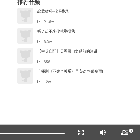
推荐音频
恋爱循环-花泽香菜
21.6w
听了起不来你就举报我！
8.3w
【中英自配】贝恩黑门监狱前的演讲
656
广播剧《不健全关系》早安铃声·滕瑞雨Ⅰ
12w
1