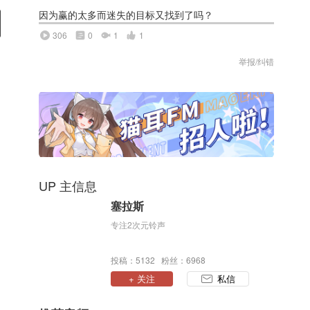
因为赢的太多而迷失的目标又找到了吗？
306
0
1
1
举报/纠错
UP 主信息
塞拉斯
专注2次元铃声
投稿：5132 粉丝：6968
+ 关注
私信