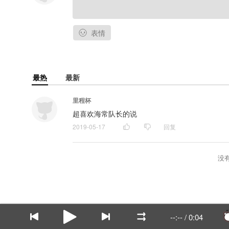
表情
最热
最新
里程杯
超喜欢海常队长的说
2019-05-17
回复
没
--:--
/
0:04