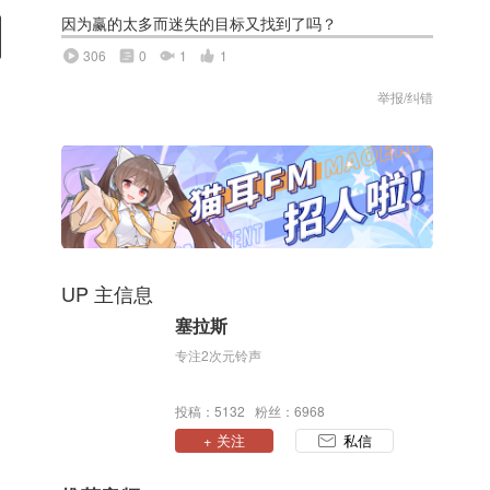
因为赢的太多而迷失的目标又找到了吗？
306
0
1
1
举报/纠错
UP 主信息
塞拉斯
专注2次元铃声
投稿：5132 粉丝：6968
+ 关注
私信