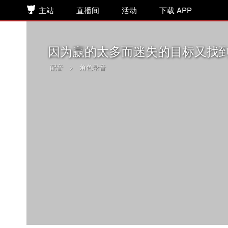
主站
直播间
活动
下载 APP
因为赢的太多而迷失的目标又找
配音
>
角色录音