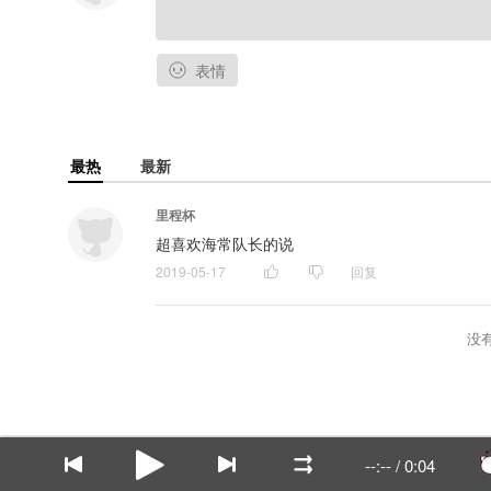
表情
最热
最新
里程杯
超喜欢海常队长的说
2019-05-17
回复
没
--:--
/
0:04