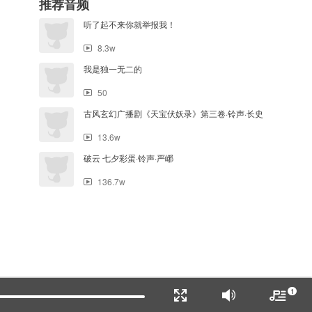
推荐音频
听了起不来你就举报我！
8.3w
我是独一无二的
50
古风玄幻广播剧《天宝伏妖录》第三卷·铃声·长史
13.6w
破云 七夕彩蛋·铃声·严峫
136.7w
1