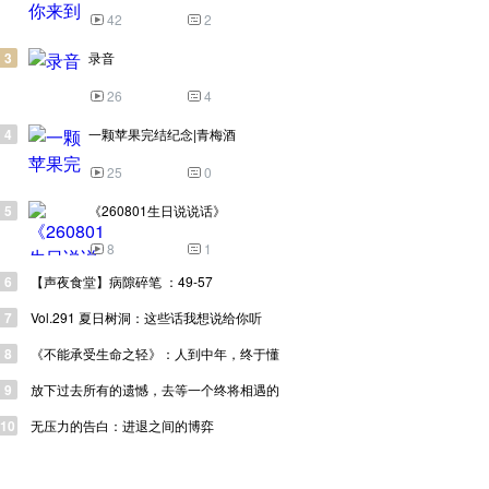
42
2
3
录音
26
4
4
一颗苹果完结纪念|青梅酒
25
0
5
《260801生日说说话》
8
1
6
【声夜食堂】病隙碎笔 ：49-57
7
Vol.291 夏日树洞：这些话我想说给你听
8
《不能承受生命之轻》：人到中年，终于懂
了什么是轻和重”
9
放下过去所有的遗憾，去等一个终将相遇的
人
10
无压力的告白：进退之间的博弈