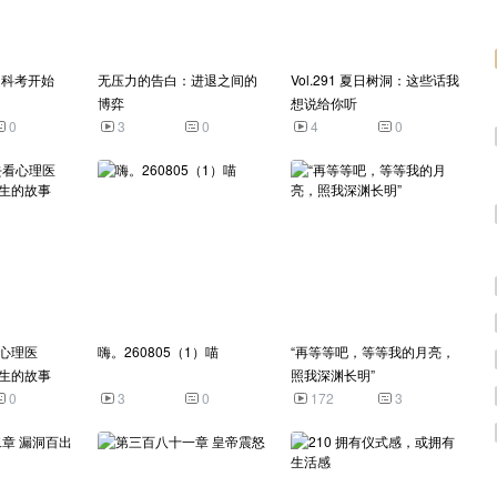
 科考开始
无压力的告白：进退之间的
Vol.291 夏日树洞：这些话我
博弈
想说给你听
0
3
0
4
0
心理医
嗨。260805（1）喵
“再等等吧，等等我的月亮，
生的故事
照我深渊长明”
0
3
0
172
3