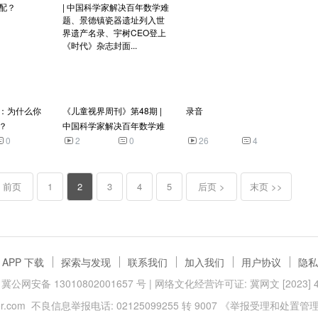
：为什么你
《儿童视界周刊》第48期 |
录音
？
中国科学家解决百年数学难
0
题、景德镇瓷器遗址列入世
2
0
26
4
界遗产名录、宇树CEO登上
《时代》杂志封面...
< 前页
1
2
3
4
5
后页 >
末页 >>
APP 下载
探索与发现
联系我们
加入我们
用户协议
隐私
冀公网安备 13010802001657 号
| 网络文化经营许可证: 冀网文 [2023] 40
.com
不良信息举报电话: 02125099255 转 9007
《举报受理和处置管