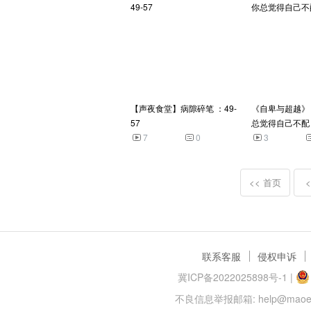
【声夜食堂】病隙碎笔 ：49-
《自卑与超越》
57
总觉得自己不配
7
0
3
<< 首页
联系客服
侵权申诉
冀ICP备2022025898号-1
|
不良信息举报邮箱: help@maoer