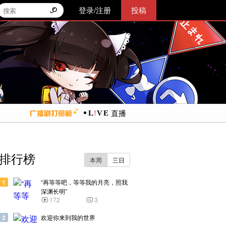
登录/注册
投稿
直播
排行榜
本周
三日
1
“再等等吧，等等我的月亮，照我
深渊长明”
172
3
2
欢迎你来到我的世界