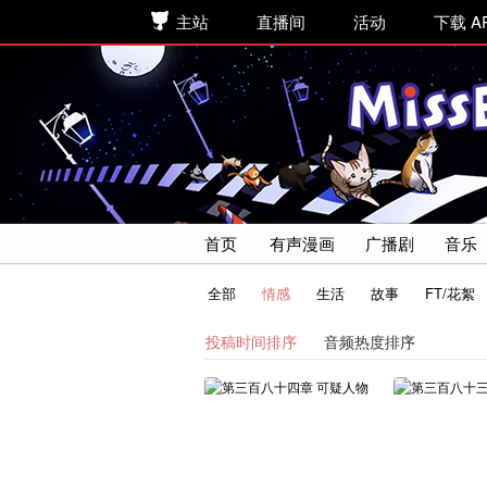
主站
直播间
活动
下载 A
首页
有声漫画
广播剧
音乐
全部
情感
生活
故事
FT/花絮
投稿时间排序
音频热度排序