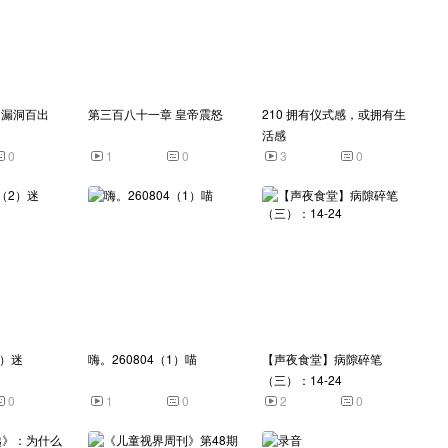
 漏洞百出
第三百八十一章 皇帝震怒
210 拥有仪式感，或拥有生
活感
0
1
0
3
0
2）迷
嗨。260804（1）喵
【声夜食堂】病隙碎笔
（三）：14-24
0
1
0
2
0