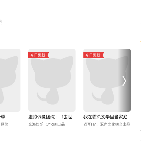
剧
一季
虚拟偶像团综丨《去世
我在霸总文学里当家庭
界尽头》
医生 上季
茶原著
光海娱乐_Official出品
猫耳FM、冠声文化联合出品