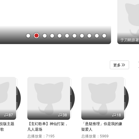
初三的六一
你的雪人能
愚蠢的有钱
宋玉章
日出风来
降水概率百
触礁
小豆蔻
重生之将门
更多
87
38
18
役版主题
【玄幻歌单】神仙打架，
「悬疑推理」你是我的嫌
广
的歌
凡人退场
疑爱人
总
总播放量：
7195
总播放量：
5969