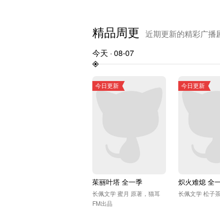
精品周更
近期更新的精彩广播
今天
·
08-07
茱丽叶塔 全一季
炽火难熄 全
长佩文学 蜜月 原著，猫耳
长佩文学 松子
FM出品