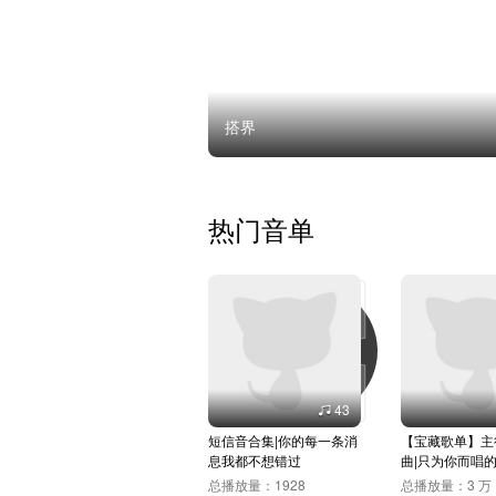
搭界
热门音单
43
短信音合集|你的每一条消
【宝藏歌单】主
息我都不想错过
曲|只为你而唱
总播放量：
1928
总播放量：
3 万