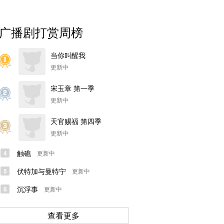
广播剧打赏周榜
当你叫醒我
更新中
宋玉章 第一季
更新中
天官赐福 第四季
更新中
触礁
4
更新中
伏特加与曼特宁
5
更新中
满城衣冠 全一季
绰约
余污 第一季
沉浮事
6
更新中
猫耳FM、野声文化联合出品
Candy Tree Studio携手九万
猫耳FM出品
哩工作室联合出品
查看更多