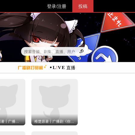
登录/注册
投稿
直播
面北眉南 原著丨广播剧「嫡谋」· 第一集·「重来一次」（上）
稚楚原著丨广播剧《你的雪人能活多久》第一季 · 第一集（上）· 当一个Beta决定相亲
《错登科》第一集·红鸾动