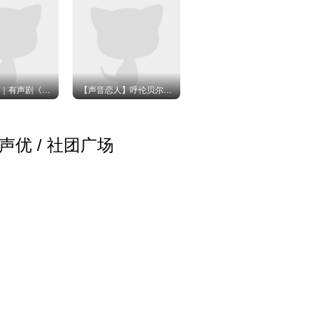
儿童节
活多久
人
分百
毒后
于刀鞘原著｜有声剧《门生故旧》· 主役版主题曲《窥光》
【声音恋人】呼伦贝尔草原之旅
「夏末」是风动
声优 / 社团广场
35
播剧女主物料精选
播放量：
1864