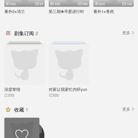
434
95
399
386
803
160
番外2※清兰
第三期❀寻爱进行时
番外1※青然
剧集订阅
2
更多
深度挚情
对家让我家忙内怀yun
了
已完结
已完结
收藏
1
更多