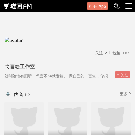
打开 App
关注
2
粉丝
1109
弋言糖工作室
 关注
随时随地有剧听，弋言不he就发糖。 做自己的一言堂，你想听的我们都有。 微博：@弋言糖
声音
53
更多