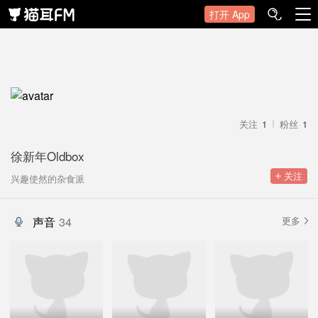
打开 App
关注
1
粉丝
1
徐新年Oldbox
 关注
兴趣使然的杂食派
声音
34
更多