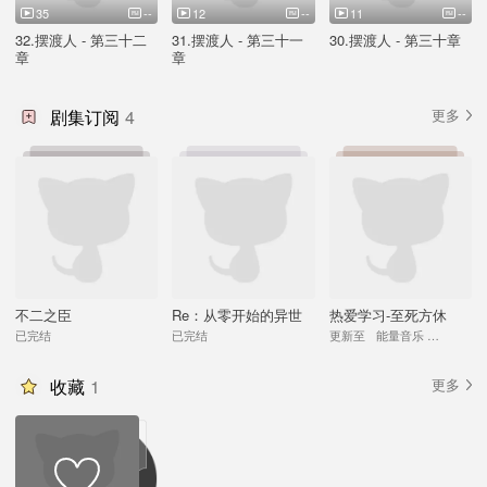
35
--
12
--
11
--
32.摆渡人 - 第三十二
31.摆渡人 - 第三十一
30.摆渡人 - 第三十章
章
章
剧集订阅
4
更多
不二之臣
Re：从零开始的异世
热爱学习-至死方休
界生活
（学习向白噪音）
已完结
已完结
更新至
能量音乐 - 灵气
收藏
1
更多