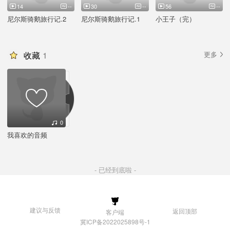
14
--
30
--
56
--
尼尔斯骑鹅旅行记.2
尼尔斯骑鹅旅行记.1
小王子（完）
收藏
1
更多
0
我喜欢的音频
- 已经到底啦 -
建议与反馈
返回顶部
客户端
冀ICP备2022025898号-1