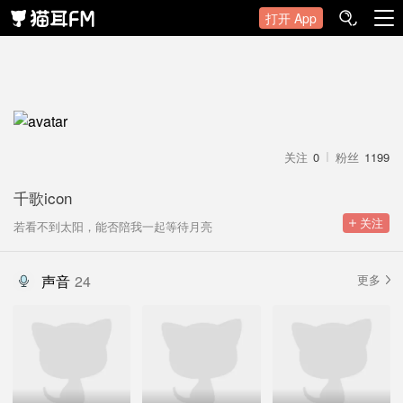
打开 App
关注
0
粉丝
1199
千歌icon
 关注
若看不到太阳，能否陪我一起等待月亮
声音
24
更多