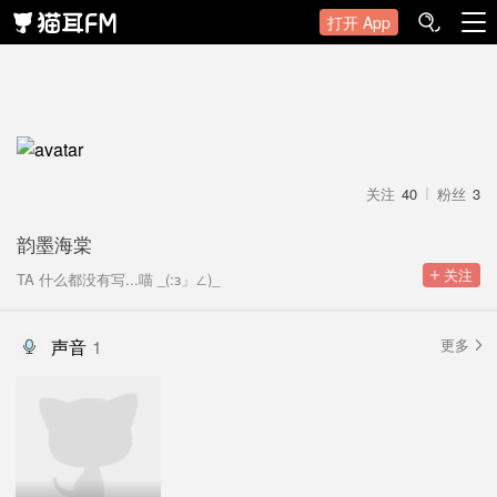
打开 App
关注
40
粉丝
3
韵墨海棠
 关注
TA 什么都没有写...喵 _(:з」∠)_
声音
1
更多