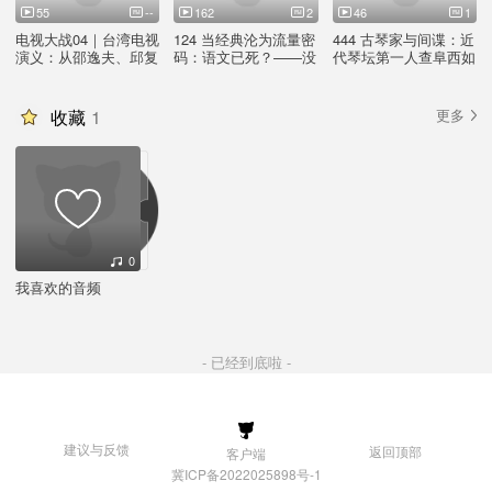
55
--
162
2
46
1
电视大战04｜台湾电视
124 当经典沦为流量密
444 古琴家与间谍：近
演义：从邵逸夫、邱复
码：语文已死？——没
代琴坛第一人查阜西如
生到综艺与名嘴时代
孩子的你，也该听听这
何策动「两航起义」
场灵魂对话
收藏
1
更多
0
我喜欢的音频
- 已经到底啦 -
建议与反馈
返回顶部
客户端
冀ICP备2022025898号-1