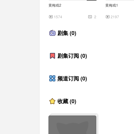
黄梅戏2
黄梅戏1
1574
2
2197
剧集
(0)
剧集订阅
(0)
0:45
频道订阅
(0)
宫城庸-不会改变的人
Revive
600
0
594
收藏
(0)