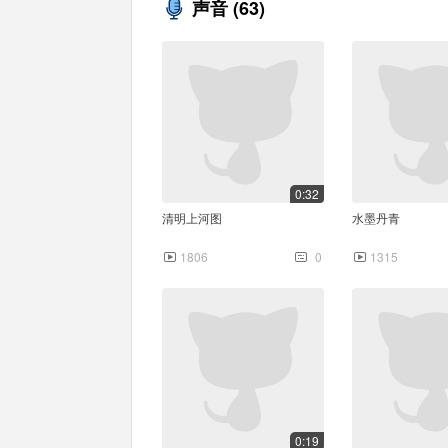
声音
(63)
0:32
清明上河图
水墨丹青
1806
0
1315
0:19