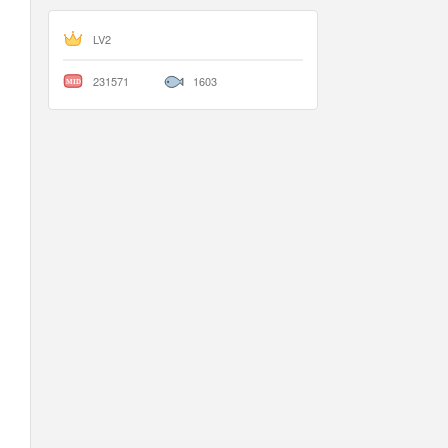
LV2
231571
1603