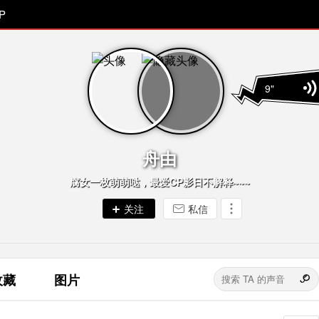
P
9"
舟由
腐女一枚萌萌哒，最爱CP影日不解释~~~
私信
收藏
图片