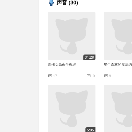
声音
(30)
31:28
青槐女高夜半槐哭
星尘森林的魔法约
17
0
9
5:05