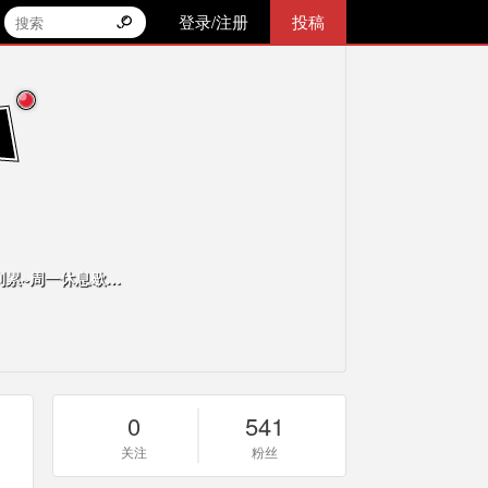
登录/注册
投稿
助理念月熙:2893260290叶术：1452799171 直播时间，中午11:00—到累,晚上：21:00—到累~周一休息歇歇嗓子
0
541
关注
粉丝