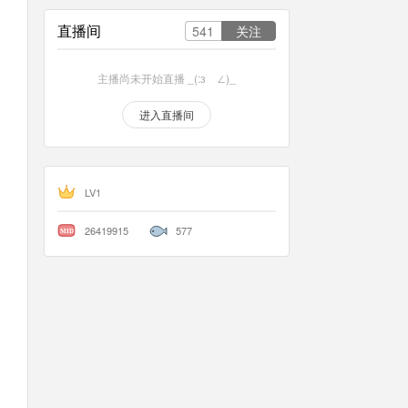
直播间
541
主播尚未开始直播 _(:зゝ∠)_
进入直播间
LV1
26419915
577