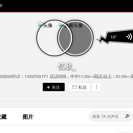
P
10"
忆歌_
私信
收藏
图片