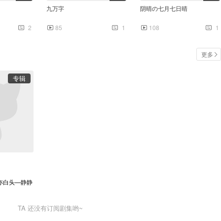
九万字
阴晴の七月七日晴
2
85
1
108
1
更多
专辑
3:41
3
亦白头—静静
TA
还没有订阅剧集哟~