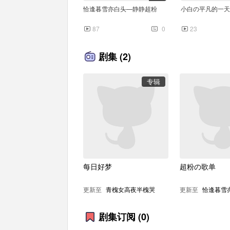
恰逢暮雪亦白头—静静超粉
小白の平凡的一天
87
0
23
剧集
(2)
专辑
2:45
菜菜の公主请开心
猪猪の凝眸
116
1
154
每日好梦
超粉の歌单
更新至
青槐女高夜半槐哭
更新至
恰逢暮雪
剧集订阅
(0)