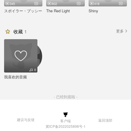
345
--
802
--
418
--
スポイラー・プッシー
The Red Light
Shiny
收藏
1
更多
0
我喜欢的音频
- 已经到底啦 -
建议与反馈
返回顶部
客户端
冀ICP备2022025898号-1