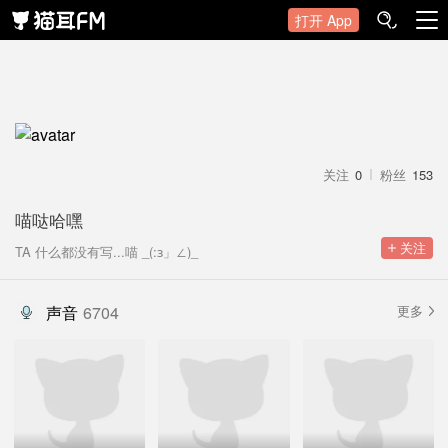
打开 App
关注
0
粉丝
153
喵哒哈嘿
 关注
TA 什么都没有写...喵 _(:з」∠)_
声音
6704
更多