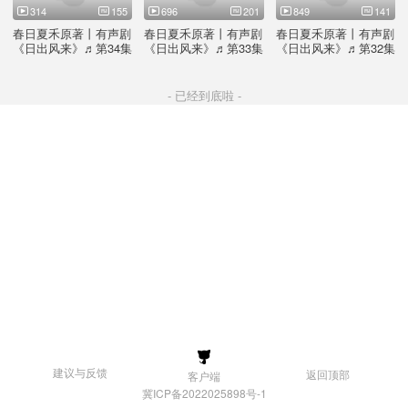
314
155
696
201
849
141
春日夏禾原著丨有声剧
春日夏禾原著丨有声剧
春日夏禾原著丨有声剧
《日出风来》♬第34集
《日出风来》♬第33集
《日出风来》♬第32集
一万五千英尺
欠条
暖手
- 已经到底啦 -
建议与反馈
返回顶部
客户端
冀ICP备2022025898号-1