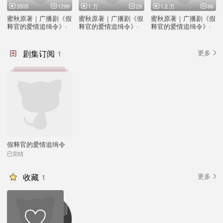
3505
1299
1 万
29
1.2 万
66
蜜秋原著｜广播剧《假
蜜秋原著｜广播剧《假
蜜秋原著｜广播剧《假
释官的爱情追缉令》·
释官的爱情追缉令》·
释官的爱情追缉令》·
「第十二集」2.0版
「秋焰读书cut·2」
「温遇河读书cut·2」
剧集订阅
1
更多
假释官的爱情追缉令
全一季
已完结
收藏
1
更多