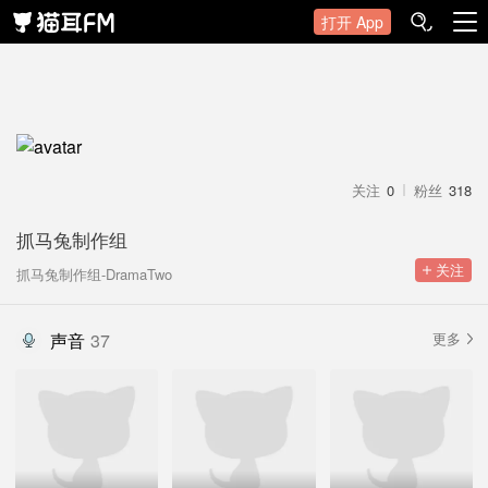
打开 App
关注
0
粉丝
318
抓马兔制作组
 关注
抓马兔制作组-DramaTwo
声音
37
更多