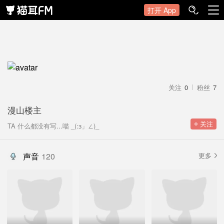
打开 App
关注
0
粉丝
7
漫山楼主
 关注
TA 什么都没有写...喵 _(:з」∠)_
声音
120
更多