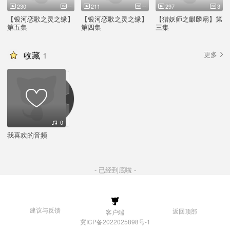
230
--
211
--
297
3
【银河恋歌之灵之缘】
【银河恋歌之灵之缘】
【猎妖师之麒麟扇】第
第五集
第四集
三集
收藏
1
更多
0
我喜欢的音频
- 已经到底啦 -
建议与反馈
返回顶部
客户端
冀ICP备2022025898号-1