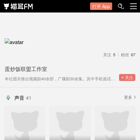
打开 App
关注
5
粉丝
67
蛋炒饭联盟工作室
 关注
本社团共推出视频剧40余部，广播剧30余集。其中手机诡话系列广播剧在配音秀点击量过百万，在蜻蜓，喜马拉雅收听量过十万
声音
41
更多