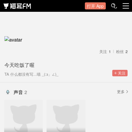
打开 App
关注
1
粉丝
2
今天吃饭了喔
 关注
TA 什么都没有写...喵 _(:з」∠)_
声音
2
更多