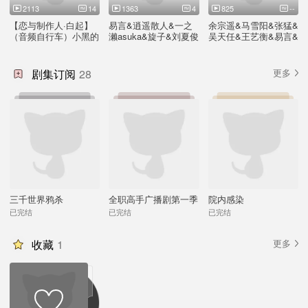
2113
14
1363
4
825
--
【恋与制作人·白起】
易言&逍遥散人&一之
余宗遥&马雪阳&张猛&
（音频自行车）小黑的
濑asuka&旋子&刘夏俊
吴天任&王艺衡&易言&
动力马达！
&Liyuu-GrowUP
史子逸&于浩然-牡丹江
(纯享)
剧集订阅
28
更多
三千世界鸦杀
全职高手广播剧第一季
院内感染
上
已完结
已完结
已完结
收藏
1
更多