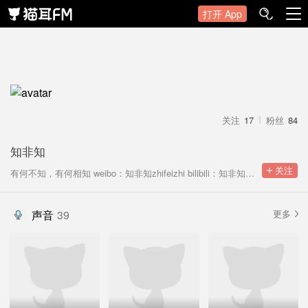
打开 App
关注
17
粉丝
84
知非知
 关注
有何不知，有何相知 weibo：知非知zhifeizhi bilibili：知非知zhifeizhi
声音
39
更多