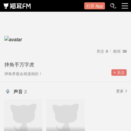
打开 App
关注
0
粉丝
39
摔角手万字虎
 关注
摔角界最会画漫画的！
声音
2
更多