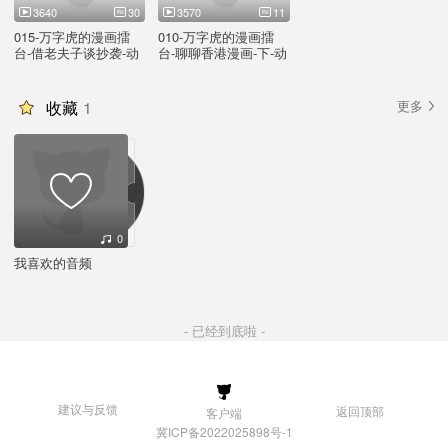
3640
30
3570
11
015-万字虎的漫画擂
010-万字虎的漫画擂
台-借老夫子谈抄袭-动
台-聊聊香港漫画-下-动
漫脱口秀
漫脱口秀
收藏
1
更多
0
我喜欢的音频
- 已经到底啦 -
建议与反馈
返回顶部
客户端
冀ICP备2022025898号-1