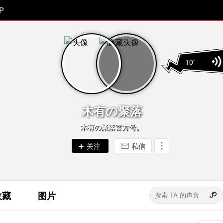
P
10"
木有の聚落
木有の聚落官方号。
私信
收藏
图片