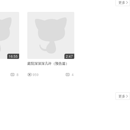
更多
16:55
2:47
庭院深深深几许（预告篇）
8
959
4
更多