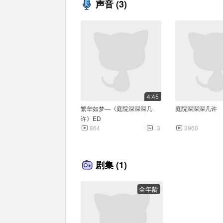
声音
(3)
4:45
繁华如梦—《庭院深深深几
庭院深深深几许
许》ED
864
3
3960
剧集
(1)
全年龄