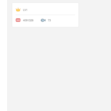
LV1
4091326
73