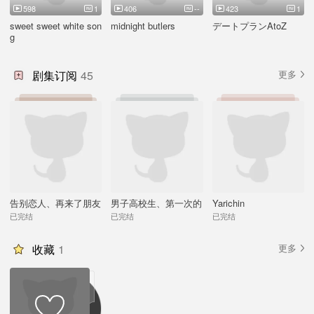
598
1
406
--
423
1
sweet sweet white son
midnight butlers
デートプランAtoZ
g
剧集订阅
45
更多
告别恋人、再来了朋友
男子高校生、第一次的
Yarichin
2nd after Disc~GIFT~
已完结
已完结
已完结
收藏
1
更多