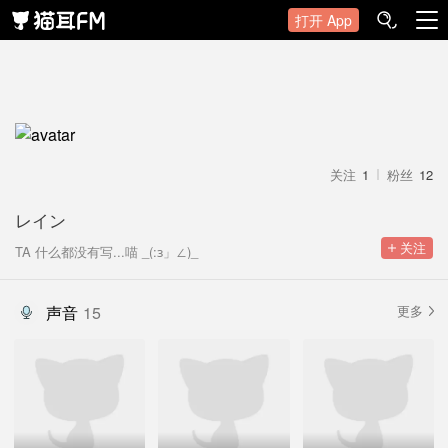
打开 App
关注
1
粉丝
12
レイン
 关注
TA 什么都没有写...喵 _(:з」∠)_
声音
15
更多