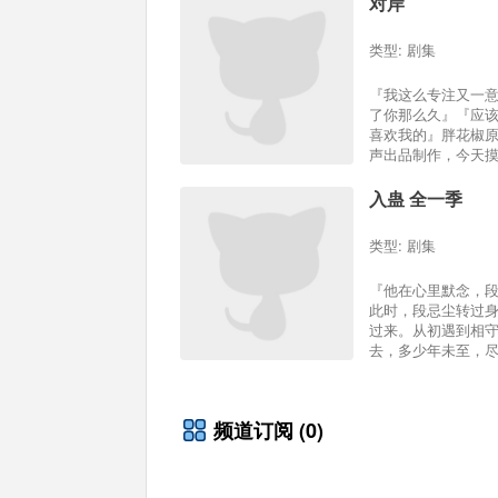
对岸
类型:
剧集
『我这么专注又一
了你那么久』『应
喜欢我的』胖花椒
声出品制作，今天摸.
入蛊 全一季
类型:
剧集
『他在心里默念，
此时，段忌尘转过
过来。从初遇到相
去，多少年未至，尽.
频道订阅
(0)