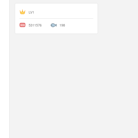
LV1
5311576
198