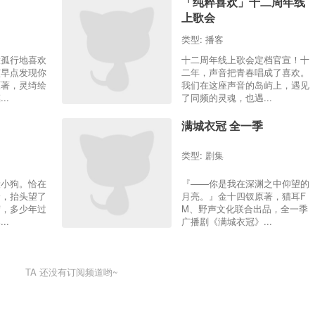
「纯粹喜欢」十二周年线
上歌会
类型:
播客
意孤行地喜欢
十二周年线上歌会定档官宣！十
该早点发现你
二年，声音把青春唱成了喜欢。
原著，灵绮绘
我们在这座声音的岛屿上，遇见
..
了同频的灵魂，也遇...
满城衣冠 全一季
类型:
剧集
段小狗。恰在
『——你是我在深渊之中仰望的
身，抬头望了
月亮。』金十四钗原著，猫耳F
守，多少年过
M、野声文化联合出品，全一季
..
广播剧《满城衣冠》...
TA
还没有订阅频道哟~