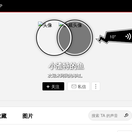
P
10"
小渣特的鱼
欢迎来到我的海域。
私信
收藏
图片