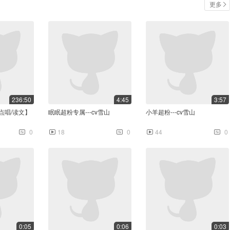
更多
236:50
4:45
3:57
/点唱/读文】
眠眠超粉专属---cv雪山
小羊超粉---cv雪山
0
18
0
44
0
0:05
0:06
0:03