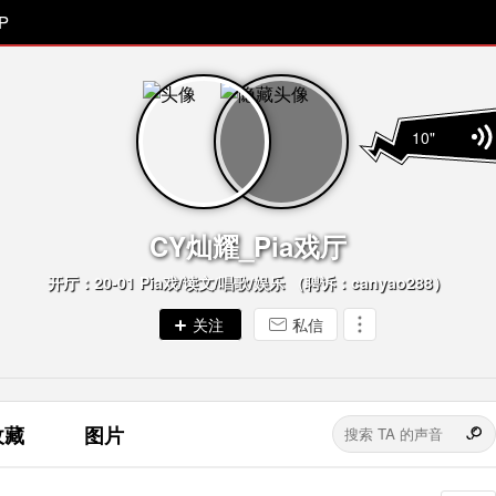
P
10"
CY灿耀_Pia戏厅
开厅：20-01 Pia戏/读文/唱歌/娱乐 （聘诉：canyao288）
私信
收藏
图片