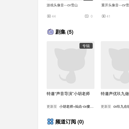
游戏头像音---cv雪山
重开头像音---cv
44
0
41
剧集
(5)
专辑
0:04
点点头像音---cv雾雨
晴儿头像音---cv
73
0
23
特邀“声音导演”小胡老师
特邀声优玖九做
更新至
小胡老师×灿垚-cv糜弥 即兴演绎 警匪的极限拉扯
更新至
频道订阅
(0)
专辑