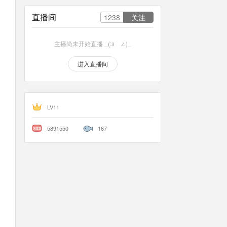
直播间
1238
主播尚未开始直播 _(:зゝ∠)_
进入直播间
LV11
5891550
167