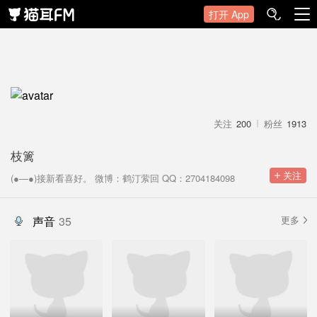
打开 App
关注
200
粉丝
1913
枝篱
 关注
(●—●)接新看喜好。 微博：鹤汀萦回 QQ：2704184098
声音
35
更多