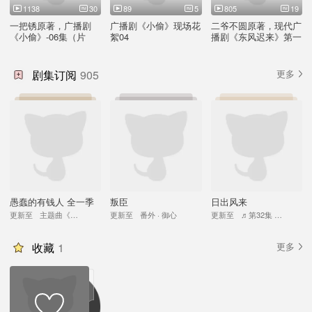
1138
30
89
5
805
19
一把锈原著，广播剧
广播剧《小偷》现场花
二爷不圆原著，现代广
《小偷》-06集（片
絮04
播剧《东风迟来》第一
段）
期
剧集订阅
905
更多
愚蠢的有钱人 全一季
叛臣
日出风来
更新至
主题曲《天才不做选择题》
更新至
番外 · 御心
更新至
♬第32集 暖手
收藏
1
更多