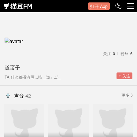
打开 App
关注
0
粉丝
6
道蛮子
 关注
TA 什么都没有写...喵 _(:з」∠)_
声音
42
更多